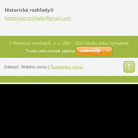
Historické rozhľady®
historic
ke.rozhl
ady@gmai
l.com
© Historické rozhľady®, o. z. 2007 - 2012 Všetky práva vyhradené.
Tvorba web stránok zdarma
Zobraziť:
Mobilnú verziu
|
Štandardnú verziu