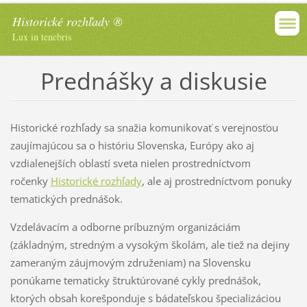
Historické rozhľady ®
Lux in tenebris
Prednášky a diskusie
Historické rozhľady sa snažia komunikovať s verejnosťou
zaujímajúcou sa o históriu Slovenska, Európy ako aj
vzdialenejších oblastí sveta nielen prostredníctvom
ročenky
Historické rozhľady
, ale aj prostredníctvom ponuky
tematických prednášok.
Vzdelávacím a odborne príbuzným organizáciám
(základným, stredným a vysokým školám, ale tiež na dejiny
zameraným záujmovým združeniam) na Slovensku
ponúkame tematicky štruktúrované cykly prednášok,
ktorých obsah korešponduje s bádateľskou špecializáciou