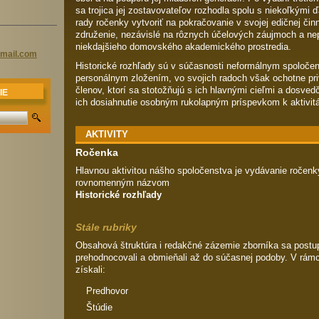
sa trojica jej zostavovateľov rozhodla spolu s niekoľkými 
rady ročenky vytvoriť na pokračovanie v svojej edičnej či
združenie, nezávislé na rôznych účelových záujmoch a ne
niekdajšieho domovského akademického prostredia.
mai
l.com
Historické rozhľady sú v súčasnosti neformálnym spoloč
personálnym zložením, vo svojich radoch však ochotne pri
členov, ktorí sa stotožňujú s ich hlavnými cieľmi a dosved
IE
ich dosiahnutie osobným rukolapným príspevkom k aktivit
AKTIVITY
Ročenka
Hlavnou aktivitou nášho spoločenstva je vydávanie ročenk
rovnomenným názvom
Historické rozhľady
Stále rubriky
Obsahová štruktúra i redakčné zázemie zborníka sa postup
prehodnocovali a obmieňali až do súčasnej podoby. V rámci
získali:
Predhovor
Štúdie