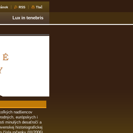
ránok
RSS
Tlač
Lux in tenebris
iekoľkých nadšencov
rodných, európskych i
sti minulých desaťročí a
venskej historiografickej
o čísla ročenky (III/2006)