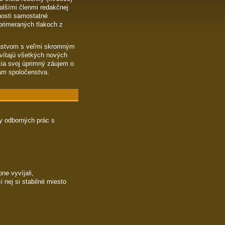
ďalšími členmi redakčnej
nnosti samostatné
primeraných tlakoch z
enstvom s veľmi skromným
vítajú všetkých nových
čia svoj úprimný záujem o
ám spoločenstva.
y odborných prác s
ne vyvíjali,
 nej si stabilné miesto