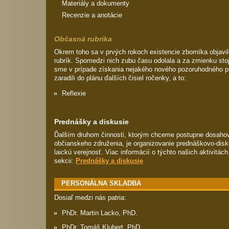
Materiály a dokumenty
Recenzie a anotácie
Občasná rubrika
Okrem toho sa v prvých rokoch existencie zborníka objavil
rubrík. Spomedzi nich zubu času odolala a za zmienku stojí
sme v prípade získania nejakého nového pozoruhodného p
zaradili do plánu ďalších čisiel ročenky, a to:
Reflexie
Prednášky a diskusie
Ďalším druhom činnosti, ktorým chceme postupne dosahov
občianskeho združenia, je organizovanie prednáškovo-disk
laickú verejnosť. Viac informácií o týchto našich aktivitác
sekcii:
Prednášky a diskusie
PERSONÁLNA SKLADBA
Dosiaľ medzi nás patria:
PhDr. Martin Lacko, PhD.
PhDr. Tomáš Klubert, PhD.