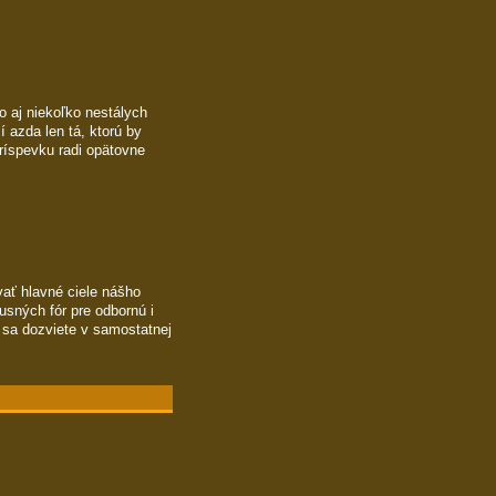
o aj niekoľko nestálych
 azda len tá, ktorú by
ríspevku radi opätovne
ať hlavné ciele nášho
usných fór pre odbornú i
h sa dozviete v samostatnej