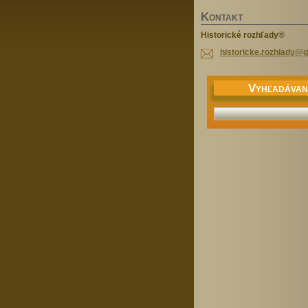
K
ONTAKT
Historické rozhľady®
historic
ke.rozhl
ady@g
V
YHĽADÁVAN