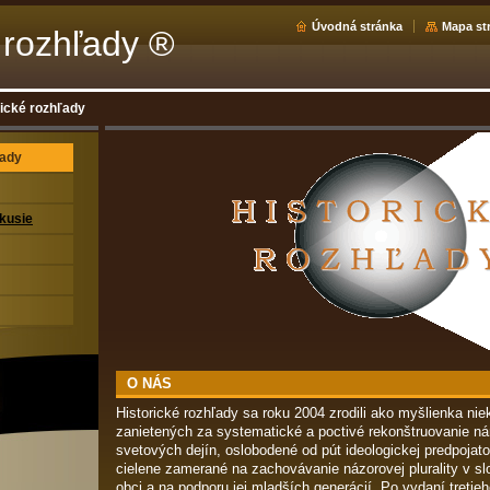
Úvodná stránka
Mapa st
 rozhľady ®
rické rozhľady
ľady
kusie
O NÁS
Historické rozhľady sa roku 2004 zrodili ako myšlienka n
zanietených za systematické a poctivé rekonštruovanie ná
svetových dejín, oslobodené od pút ideologickej predpojato
cielene zamerané na zachovávanie názorovej plurality v slo
obci a na podporu jej mladších generácií. Po vydaní tretieh